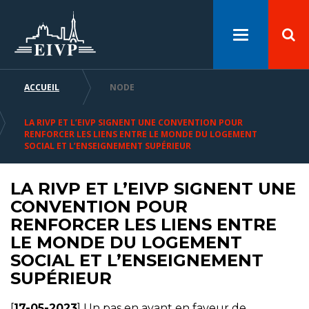
Cookies management panel
Skip
Aller
Aller
to
au
à
Toggle
main
menu
la
navigation
content
recherche
ACCUEIL
NODE
BREADCRUMB
LA RIVP ET L’EIVP SIGNENT UNE CONVENTION POUR
RENFORCER LES LIENS ENTRE LE MONDE DU LOGEMENT
SOCIAL ET L’ENSEIGNEMENT SUPÉRIEUR
LA RIVP ET L’EIVP SIGNENT UNE
CONVENTION POUR
RENFORCER LES LIENS ENTRE
LE MONDE DU LOGEMENT
SOCIAL ET L’ENSEIGNEMENT
SUPÉRIEUR
[
17-05-2023
] Un pas en avant en faveur de