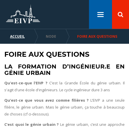
Cookies management panel
Skip
Aller
Aller
to
au
à
Toggle
main
menu
la
navigation
content
recherche
ACCUEIL
NODE
FOIRE AUX QUESTIONS
BREADCRUMB
FOIRE AUX QUESTIONS
LA FORMATION D’INGÉNIEUR.E EN
GÉNIE URBAIN
Qu'est-ce-que l'EIVP ?
C’est la Grande École du génie urbain. Il
s'agit d'une école d'ingénieurs. Le cycle ingénieur dure 3 ans
Qu’est-ce que vous avez comme filières ?
L’EIVP a une seule
filière, le génie urbain. Mais le génie urbain, ça touche à beaucoup
de choses (cf ci-dessous).
C’est quoi le génie urbain ?
Le génie urbain, c’est une approche