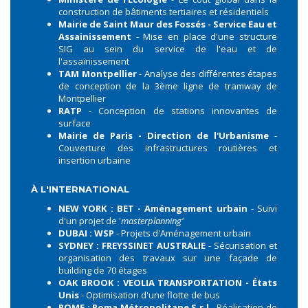
construction de bâtiments tertiaires et résidentiels
Mairie de Saint Maur des Fossés - Service Eau et
Assainissement
- Mise en place d'une structure
SIG au sein du service de l'eau et de
l'assainissement
TAM Montpellier
- Analyse des différentes étapes
de conception de la 3ème ligne de tramway de
Montpellier
RATP
- Conception de stations innovantes de
surface
Mairie de Paris - Direction de l'Urbanisme
-
Couverture des infrastructures routières et
insertion urbaine
À L'INTERNATIONAL
NEW YORK : BET - Aménagement urbain
- Suivi
d'un projet de '
masterplanning'
DUBAI : WSP
- Projets d'Aménagement urbain
SYDNEY : FREYSSINET AUSTRALIE
- Sécurisation et
organisation des travaux sur une façade de
building de 70 étages
OAK BROOK : VEOLIA TRANSPORTATION - États
Unis
- Optimisation d'une flotte de bus
ROME : Roma Métropolitane S.r.l
- Réalisation de