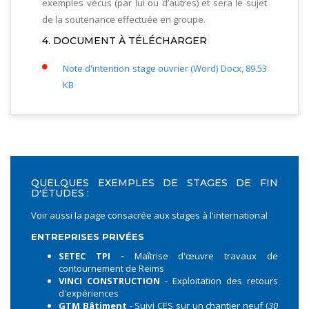
exemples vécus (par lui ou d’autres) et sera le sujet
de la soutenance effectuée en groupe.
4. DOCUMENT À TÉLÉCHARGER
Note d'intention stage ouvrier (Word)
Docx, 89.53
KB
QUELQUES EXEMPLES DE STAGES DE FIN
D'ÉTUDES :
Voir aussi la page consacrée aux
stages à l'international
ENTREPRISES PRIVÉES
SETEC TPI -
Maîtrise d'œuvre travaux de
contournement de Reims
VINCI CONSTRUCTION
- Exploitation des retours
d'expériences
GTM Bâtiment
- Suivi CES sur un chantier neuf (
30