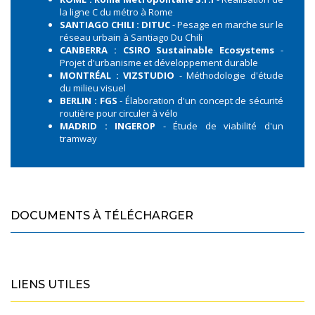
la ligne C du métro à Rome
SANTIAGO CHILI : DITUC
- Pesage en marche sur le
réseau urbain à Santiago Du Chili
CANBERRA : CSIRO Sustainable Ecosystems
-
Projet d'urbanisme et développement durable
MONTRÉAL : VIZSTUDIO
- Méthodologie d'étude
du milieu visuel
BERLIN : FGS
- Élaboration d'un concept de sécurité
routière pour circuler à vélo
MADRID : INGEROP
- Étude de viabilité d'un
tramway
DOCUMENTS À TÉLÉCHARGER
LIENS UTILES