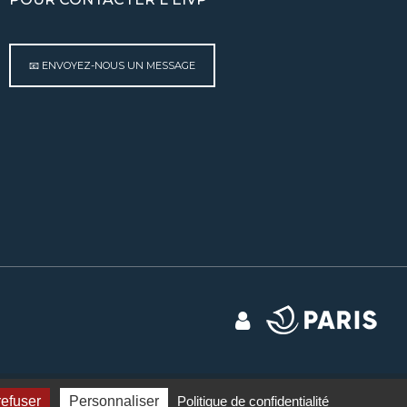
📧 ENVOYEZ-NOUS UN MESSAGE
Mentions légales
Contact
Plan du site
Gestion des cookies
refuser
Personnaliser
Politique de confidentialité