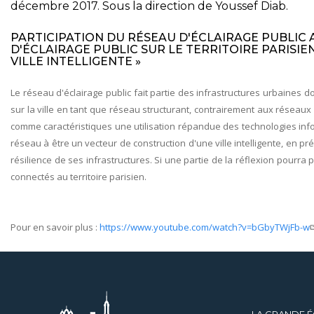
décembre 2017. Sous la direction de Youssef Diab.
PARTICIPATION DU RÉSEAU D'ÉCLAIRAGE PUBLIC
D'ÉCLAIRAGE PUBLIC SUR LE TERRITOIRE PARISI
VILLE INTELLIGENTE »
Le réseau d'éclairage public fait partie des infrastructures urbaines 
sur la ville en tant que réseau structurant, contrairement aux réseau
comme caractéristiques une utilisation répandue des technologies infor
réseau à être un vecteur de construction d'une ville intelligente, en pr
résilience de ses infrastructures. Si une partie de la réflexion pourra
connectés au territoire parisien.
Pour en savoir plus :
https://www.youtube.com/watch?v=bGbyTWjFb-w