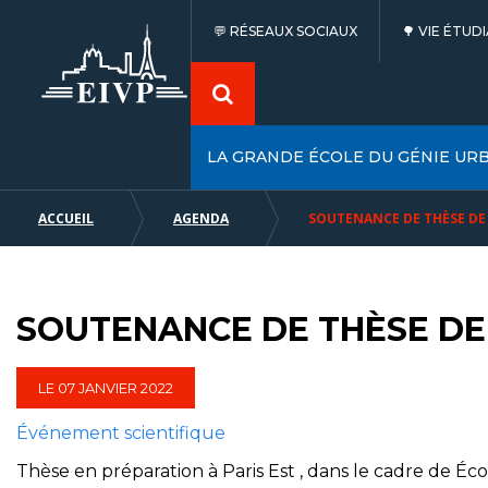
Panneau de gestion des cookies
Aller
Aller
Aller
RÉSEAUX SOCIAUX
VIE ÉTUD
au
au
à
contenu
menu
la
principal
recherche
LA GRANDE ÉCOLE DU GÉNIE UR
ACCUEIL
AGENDA
SOUTENANCE DE THÈSE DE
FIL
D'ARIANE
SOUTENANCE DE THÈSE DE
LE​ 07 JANVIER 2022
Événement scientifique
Thèse en préparation à Paris Est , dans le cadre de Éco