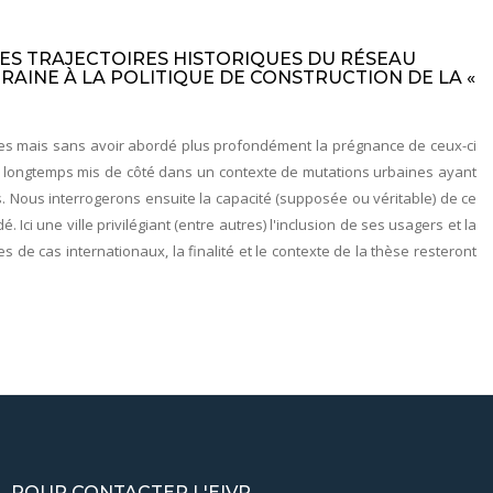
DES TRAJECTOIRES HISTORIQUES DU RÉSEAU
RAINE À LA POLITIQUE DE CONSTRUCTION DE LA «
taires mais sans avoir abordé plus profondément la prégnance de ceux-ci
ect longtemps mis de côté dans un contexte de mutations urbaines ayant
s. Nous interrogerons ensuite la capacité (supposée ou véritable) de ce
ci une ville privilégiant (entre autres) l'inclusion de ses usagers et la
 de cas internationaux, la finalité et le contexte de la thèse resteront
POUR CONTACTER L'EIVP