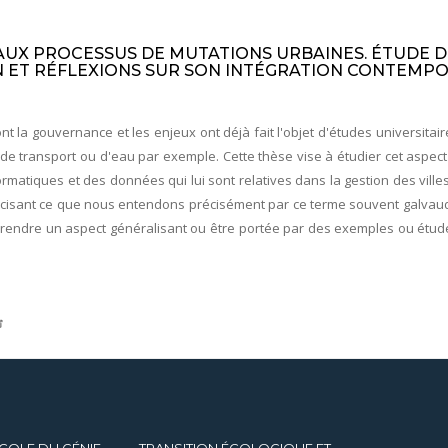
 AUX PROCESSUS DE MUTATIONS URBAINES. ÉTUDE 
EN ET RÉFLEXIONS SUR SON INTÉGRATION CONTEMPO
dont la gouvernance et les enjeux ont déjà fait l'objet d'études universi
x de transport ou d'eau par exemple. Cette thèse vise à étudier cet asp
matiques et des données qui lui sont relatives dans la gestion des ville
écisant ce que nous entendons précisément par ce terme souvent galvaudé. I
 prendre un aspect généralisant ou être portée par des exemples ou études