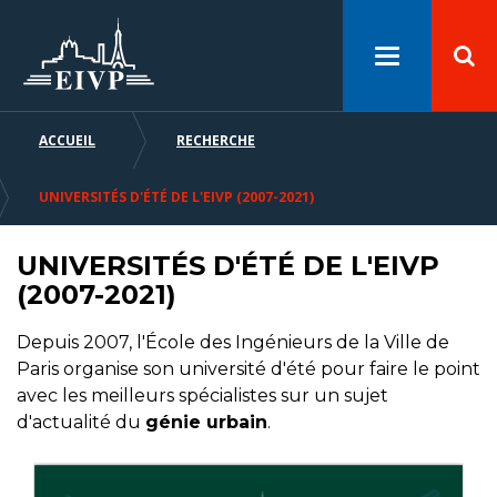
Panneau de gestion des cookies
Aller
Aller
Aller
au
au
à
Toggle
contenu
menu
la
navigation
principal
recherche
ACCUEIL
RECHERCHE
FIL
D'ARIANE
UNIVERSITÉS D'ÉTÉ DE L'EIVP (2007-2021)
UNIVERSITÉS D'ÉTÉ DE L'EIVP
(2007-2021)
Depuis 2007, l'École des Ingénieurs de la Ville de
Paris organise son université d'été pour faire le point
avec les meilleurs spécialistes sur un sujet
d'actualité du
génie urbain
.