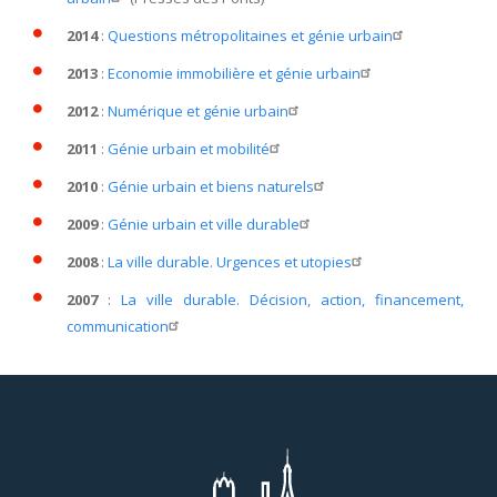
2014
:
Questions métropolitaines et génie urbain
2013
:
Economie immobilière et génie urbain
2012
:
Numérique et génie urbain
2011
:
Génie urbain et mobilité
2010
:
Génie urbain et biens naturels
2009
:
Génie urbain et ville durable
2008
:
La ville durable. Urgences et utopies
2007
:
La ville durable. Décision, action, financement,
communication